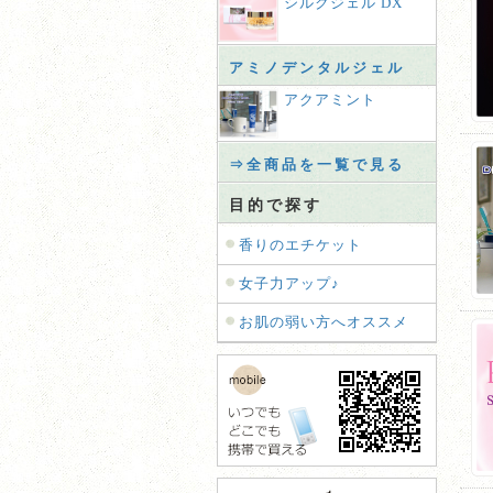
シルクジェル DX
アミノデンタルジェル
アクアミント
⇒全商品を一覧で見る
目的で探す
香りのエチケット
女子力アップ♪
お肌の弱い方へオススメ