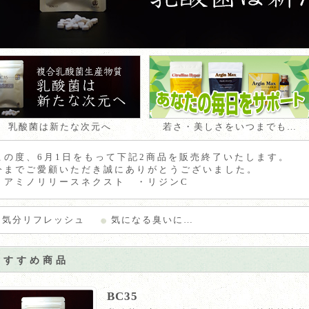
乳酸菌は新たな次元へ
若さ・美しさをいつまでも…
この度、6月1日をもって下記2商品を販売終了いたします。
今までご愛顧いただき誠にありがとうございました。
・アミノリリースネクスト ・リジンC
気分リフレッシュ
気になる臭いに…
おすすめ商品
BC35