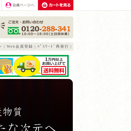
ン
|
Web会員登録
|
ﾊﾟｽﾜｰﾄﾞ再発行
|