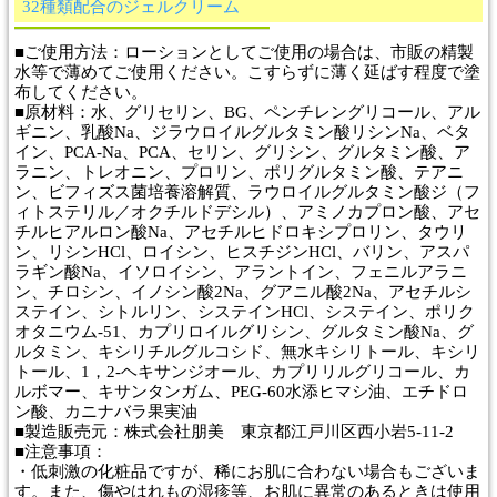
32種類配合のジェルクリーム
■ご使用方法：ローションとしてご使用の場合は、市販の精製
水等で薄めてご使用ください。こすらずに薄く延ばす程度で塗
布してください。
■原材料：水、グリセリン、BG、ペンチレングリコール、アル
ギニン、乳酸Na、ジラウロイルグルタミン酸リシンNa、ベタ
イン、PCA-Na、PCA、セリン、グリシン、グルタミン酸、ア
ラニン、トレオニン、プロリン、ポリグルタミン酸、テアニ
ン、ビフィズス菌培養溶解質、ラウロイルグルタミン酸ジ（フ
ィトステリル／オクチルドデシル）、アミノカプロン酸、アセ
チルヒアルロン酸Na、アセチルヒドロキシプロリン、タウリ
ン、リシンHCl、ロイシン、ヒスチジンHCl、バリン、アスパ
ラギン酸Na、イソロイシン、アラントイン、フェニルアラニ
ン、チロシン、イノシン酸2Na、グアニル酸2Na、アセチルシ
ステイン、シトルリン、システインHCl、システイン、ポリク
オタニウム-51、カプリロイルグリシン、グルタミン酸Na、グ
ルタミン、キシリチルグルコシド、無水キシリトール、キシリ
トール、1，2-ヘキサンジオール、カプリリルグリコール、カ
ルボマー、キサンタンガム、PEG-60水添ヒマシ油、エチドロ
ン酸、カニナバラ果実油
■製造販売元：株式会社朋美 東京都江戸川区西小岩5-11-2
■注意事項：
・低刺激の化粧品ですが、稀にお肌に合わない場合もございま
す。また、傷やはれもの湿疹等、お肌に異常のあるときは使用