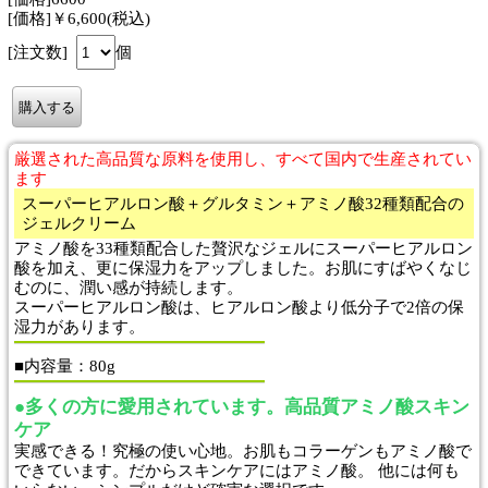
[価格]￥6,600(税込)
[注文数]
個
厳選された高品質な原料を使用し、すべて国内で生産されてい
ます
スーパーヒアルロン酸＋グルタミン＋アミノ酸32種類配合の
ジェルクリーム
アミノ酸を33種類配合した贅沢なジェルにスーパーヒアルロン
酸を加え、更に保湿力をアップしました。お肌にすばやくなじ
むのに、潤い感が持続します。
スーパーヒアルロン酸は、ヒアルロン酸より低分子で2倍の保
湿力があります。
■内容量：80g
●多くの方に愛用されています。高品質アミノ酸スキン
ケア
実感できる！究極の使い心地。お肌もコラーゲンもアミノ酸で
できています。だからスキンケアにはアミノ酸。 他には何も