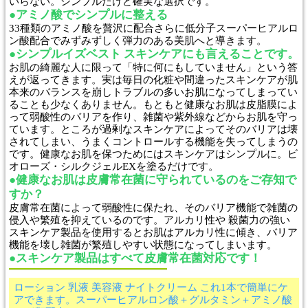
いらない。シンプルだけど確実な選択です。
●アミノ酸でシンプルに整える
33種類のアミノ酸を贅沢に配合さらに低分子スーパーヒアルロ
ン酸配合でみずみずしく弾力のある美肌へと導きます。
●シンプルイズベスト スキンケアにも言えることです。
お肌の綺麗な人に限って「特に何にもしていません」という答
えが返ってきます。実は毎日の化粧や間違ったスキンケアが肌
本来のバランスを崩しトラブルの多いお肌になってしまってい
ることも少なくありません。もともと健康なお肌は皮脂膜によ
って弱酸性のバリアを作り、雑菌や紫外線などからお肌を守っ
ています。ところが過剰なスキンケアによってそのバリアは壊
されてしまい、うまくコントロールする機能を失ってしまうの
です。健康なお肌を保つためにはスキンケアはシンプルに。ビ
オローズ・シルクジェルEXを塗るだけです。
●健康なお肌は皮膚常在菌に守られているのをご存知で
すか？
皮膚常在菌によって弱酸性に保たれ、そのバリア機能で雑菌の
侵入や繁殖を抑えているのです。アルカリ性や 殺菌力の強い
スキンケア製品を使用するとお肌はアルカリ性に傾き、バリア
機能を壊し雑菌が繁殖しやすい状態になってしまいます。
●スキンケア製品はすべて皮膚常在菌対応です！
ローション 乳液 美容液 ナイトクリーム これ1本で簡単にケ
アできます。スーパーヒアルロン酸＋グルタミン＋アミノ酸