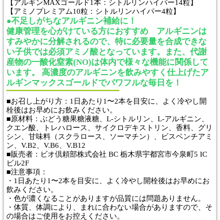
【アルギンMAXゴールド1本：シトルリンハイパー14粒】
【アミノプレミアム10粒：シトルリンハイパー4粒】
●不足しがちなアルギニン補給に！
健康管理を心がけている方におすすめ アルギニンは
すみやかに分解されるので、特に必要量を合成できな
い子供では必須アミノ酸となっています。また、代謝
産物の一酸化窒素(NO)は体内で様々な機能に関係して
います。 高濃度のアルギニンを飲みやすく仕上げたア
ルギンマックスゴールドでパワフルな毎日を！
■お召し上がり方：1日あたり1〜2本を目安に、よく冷やし開
栓後はお早めにお飲みください。
■原材料：ぶどう糖果糖液糖、L-シトルリン、L-アルギニン、
クエン酸、トレハロース、サイクロデキストリン、香料、グリ
シン、甘味料（スクラロース、ソーマチン）、ビスベンチアミ
ン、V.B2、V.B6、V.B12
■販売者：ビオ倶頼部株式会社 BC 栃木県宇都宮市今泉町5 IC
ビル2F
■注意事項：
・1日あたり1〜2本を目安に、よく冷やし開栓後はお早めにお
飲みください。
・色が濃くなることがありますが品質には問題ありません。
・体質、体調により、まれに合わない場合がありますので、そ
の場合はご使用をお控えください。