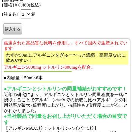
[価格]￥6,480(税込)
[注文数]
箱
厳選された高品質な原料を使用し、すべて国内で生産されてい
ます
わずか50mlにアルギニンをぎゅー〜っと濃縮！高濃度なのに
飲みやすい！
アルギニン5000mg シトルリン800mgを配合。
■内容量：50ml×6本
●アルギニンとシトルリンの同量補給がおすすめです！
近年の研究により、アルギニンとシトルリン同量程度を一緒に
摂取することでアルギニン単体での摂取に比べアルギニンの利
用効率が最大7倍程度に上がり、持続性も3倍程度に上がること
がわかりました。
●当社製品で同量をお召し上がりいただく場合の目安で
す
【アルギンMAX5粒：シトルリンハイパー5粒】