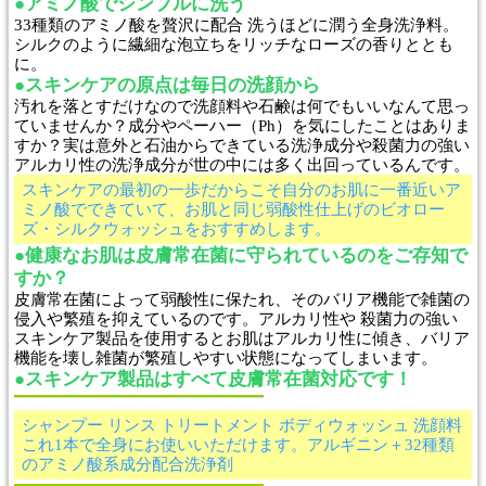
●アミノ酸でシンプルに洗う
33種類のアミノ酸を贅沢に配合 洗うほどに潤う全身洗浄料。
シルクのように繊細な泡立ちをリッチなローズの香りととも
に。
●スキンケアの原点は毎日の洗顔から
汚れを落とすだけなので洗顔料や石鹸は何でもいいなんて思っ
ていませんか？成分やペーハー（Ph）を気にしたことはありま
すか？実は意外と石油からできている洗浄成分や殺菌力の強い
アルカリ性の洗浄成分が世の中には多く出回っているんです。
スキンケアの最初の一歩だからこそ自分のお肌に一番近いア
ミノ酸でできていて、お肌と同じ弱酸性仕上げのビオロー
ズ・シルクウォッシュをおすすめします。
●健康なお肌は皮膚常在菌に守られているのをご存知で
すか？
皮膚常在菌によって弱酸性に保たれ、そのバリア機能で雑菌の
侵入や繁殖を抑えているのです。アルカリ性や 殺菌力の強い
スキンケア製品を使用するとお肌はアルカリ性に傾き、バリア
機能を壊し雑菌が繁殖しやすい状態になってしまいます。
●スキンケア製品はすべて皮膚常在菌対応です！
シャンプー リンス トリートメント ボディウォッシュ 洗顔料
これ1本で全身にお使いいただけます。アルギニン＋32種類
のアミノ酸系成分配合洗浄剤