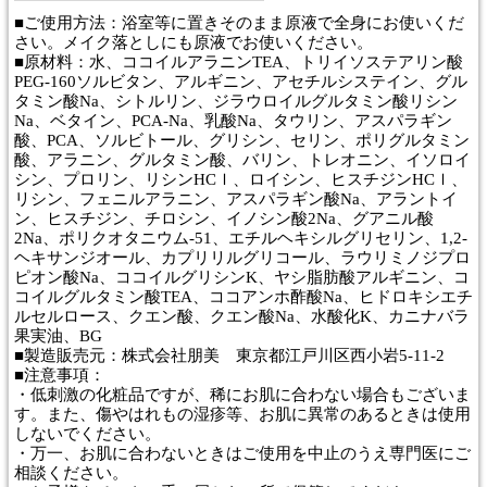
■ご使用方法：浴室等に置きそのまま原液で全身にお使いくだ
さい。メイク落としにも原液でお使いください。
■原材料：水、ココイルアラニンTEA、トリイソステアリン酸
PEG-160ソルビタン、アルギニン、アセチルシステイン、グル
タミン酸Na、シトルリン、ジラウロイルグルタミン酸リシン
Na、ベタイン、PCA-Na、乳酸Na、タウリン、アスパラギン
酸、PCA、ソルビトール、グリシン、セリン、ポリグルタミン
酸、アラニン、グルタミン酸、バリン、トレオニン、イソロイ
シン、プロリン、リシンHCｌ、ロイシン、ヒスチジンHCｌ、
リシン、フェニルアラニン、アスパラギン酸Na、アラントイ
ン、ヒスチジン、チロシン、イノシン酸2Na、グアニル酸
2Na、ポリクオタニウム-51、エチルヘキシルグリセリン、1,2-
ヘキサンジオール、カプリリルグリコール、ラウリミノジプロ
ピオン酸Na、ココイルグリシンK、ヤシ脂肪酸アルギニン、コ
コイルグルタミン酸TEA、ココアンホ酢酸Na、ヒドロキシエチ
ルセルロース、クエン酸、クエン酸Na、水酸化K、カニナバラ
果実油、BG
■製造販売元：株式会社朋美 東京都江戸川区西小岩5-11-2
■注意事項：
・低刺激の化粧品ですが、稀にお肌に合わない場合もございま
す。また、傷やはれもの湿疹等、お肌に異常のあるときは使用
しないでください。
・万一、お肌に合わないときはご使用を中止のうえ専門医にご
相談ください。