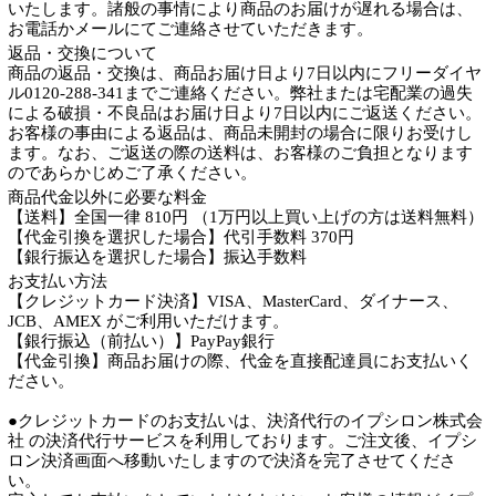
いたします。諸般の事情により商品のお届けが遅れる場合は、
お電話かメールにてご連絡させていただきます。
返品・交換について
商品の返品・交換は、商品お届け日より7日以内にフリーダイヤ
ル0120-288-341までご連絡ください。弊社または宅配業の過失
による破損・不良品はお届け日より7日以内にご返送ください。
お客様の事由による返品は、商品未開封の場合に限りお受けし
ます。なお、ご返送の際の送料は、お客様のご負担となります
のであらかじめご了承ください。
商品代金以外に必要な料金
【送料】全国一律 810円 （1万円以上買い上げの方は送料無料）
【代金引換を選択した場合】代引手数料 370円
【銀行振込を選択した場合】振込手数料
お支払い方法
【クレジットカード決済】VISA、MasterCard、ダイナース、
JCB、AMEX がご利用いただけます。
【銀行振込（前払い）】PayPay銀行
【代金引換】商品お届けの際、代金を直接配達員にお支払いく
ださい。
●クレジットカードのお支払いは、決済代行のイプシロン株式会
社 の決済代行サービスを利用しております。ご注文後、イプシ
ロン決済画面へ移動いたしますので決済を完了させてくださ
い。