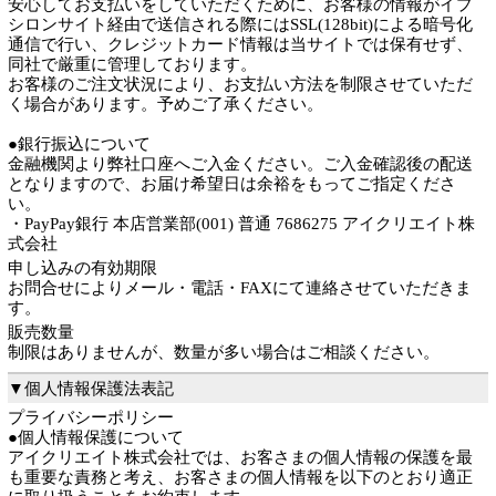
安心してお支払いをしていただくために、お客様の情報がイプ
シロンサイト経由で送信される際にはSSL(128bit)による暗号化
通信で行い、クレジットカード情報は当サイトでは保有せず、
同社で厳重に管理しております。
お客様のご注文状況により、お支払い方法を制限させていただ
く場合があります。予めご了承ください。
●銀行振込について
金融機関より弊社口座へご入金ください。ご入金確認後の配送
となりますので、お届け希望日は余裕をもってご指定くださ
い。
・PayPay銀行 本店営業部(001) 普通 7686275 アイクリエイト株
式会社
申し込みの有効期限
お問合せによりメール・電話・FAXにて連絡させていただきま
す。
販売数量
制限はありませんが、数量が多い場合はご相談ください。
▼個人情報保護法表記
プライバシーポリシー
●個人情報保護について
アイクリエイト株式会社では、お客さまの個人情報の保護を最
も重要な責務と考え、お客さまの個人情報を以下のとおり適正