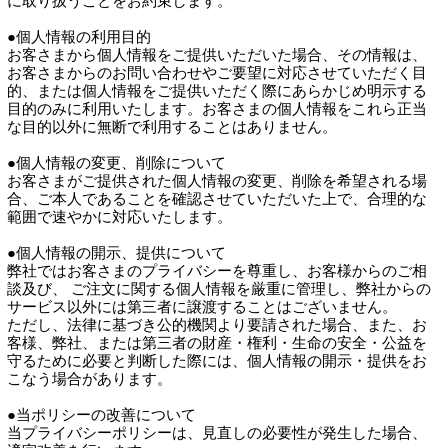
に取り扱うことをお約束します。
●個人情報の利用目的
お客さまから個人情報をご提供いただいた場合、その情報は、
お客さまからのお問い合わせやご要望に対応させていただく目
的、または個人情報をご提供いただく際にあらかじめ明示する
目的のみに利用いたします。お客さまの個人情報をこれら正当
な目的以外に無断で利用することはありません。
●個人情報の変更、削除について
お客さまがご提供された個人情報の変更、削除を希望される場
合、ご本人であることを確認させていただいた上で、合理的な
範囲で速やかに対応いたします。
●個人情報の開示、提供について
弊社ではお客さまのプライバシーを尊重し、お客様からのご相
談及び、 ご注文に関する個人情報を厳重に管理し、弊社からの
サービス以外には第三者に譲渡することはございません。
ただし、法律に基づき公的機関より要請された場合、また、お
客様、弊社、または第三者の財産・権利・生命の安全・公益を
守るために必要と判断した際には、個人情報の開示・提供をお
こなう場合があります。
●当ポリシーの改善について
当プライバシーポリシーは、見直しの必要性が発生した場合、