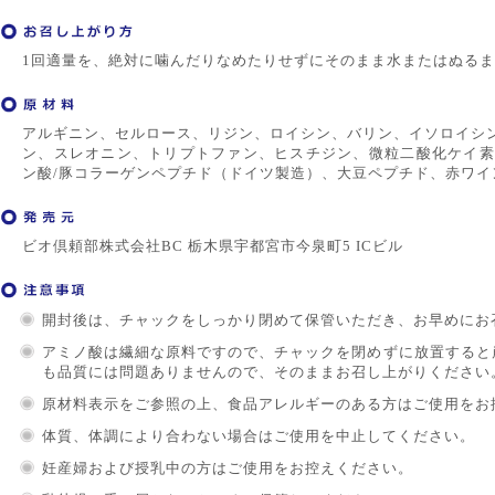
1回適量を、絶対に噛んだりなめたりせずにそのまま水またはぬる
アルギニン、セルロース、リジン、ロイシン、バリン、イソロイシ
ン、スレオニン、トリプトファン、ヒスチジン、微粒二酸化ケイ素、
ン酸/豚コラーゲンペプチド（ドイツ製造）、大豆ペプチド、赤ワイ
ビオ倶頼部株式会社BC 栃木県宇都宮市今泉町5 ICビル
開封後は、チャックをしっかり閉めて保管いただき、お早めにお
アミノ酸は繊細な原料ですので、チャックを閉めずに放置すると
も品質には問題ありませんので、そのままお召し上がりください
原材料表示をご参照の上、食品アレルギーのある方はご使用をお
体質、体調により合わない場合はご使用を中止してください。
妊産婦および授乳中の方はご使用をお控えください。