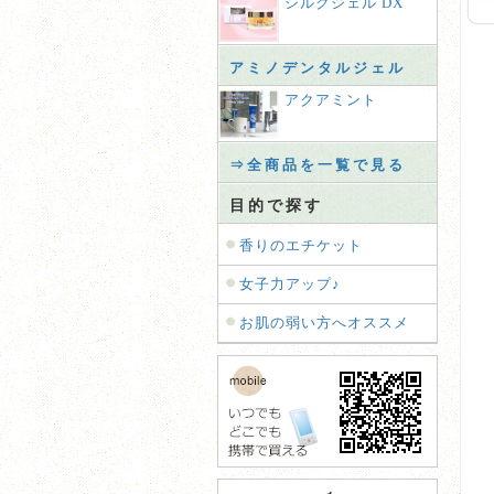
シルクジェル DX
アミノデンタルジェル
アクアミント
⇒全商品を一覧で見る
目的で探す
香りのエチケット
女子力アップ♪
お肌の弱い方へオススメ