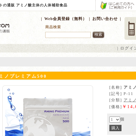
ントの通販 アミノ酸主体の人体補助食品
|
Web会員登録（無料）
|
お問い合わせ
|
商品検索
|
ログイ
ミノプレミアム500
[名称]
アミノ
[記号] P-11
[分類]
アミ
￥14,
[価格]
個