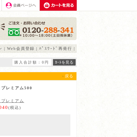
ン
|
Web会員登録
|
ﾊﾟｽﾜｰﾄﾞ再発行
|
購入合計額：0円
戻る
プレミアム500
ノプレミアム
040
(税込)